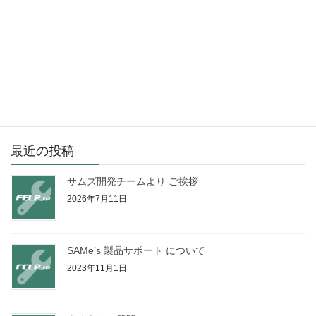
１６連/テールランプに最適化
２６種類の点滅パターン内蔵
点滅パターン切り替え
点滅スピードを調整
DC24/DC12V対応
投
固
固
1
2
»
稿
定
定
ペ
ペ
の
最近の投稿
ー
ー
ペ
ジ
ジ
サムズ開発チームより ご挨拶
ー
2026年7月11日
ジ
送
り
SAMe’s 製品サポート について
2023年11月1日