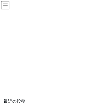
コ
ナ
ン
ビ
テ
ゲ
ン
ー
ブルーサンダー
ツ
シ
へ
ョ
ス
ン
HOME
ブルーサンダー
キ
に
ッ
移
プ
動
2026年5月31日
[お知らせ]
[新製品] マーカーランプリレー ブ
ルーサンダー100｜BT-100NV
マーカーランプリレー「ブルーサンダー100」開発のお知らせ。
製品の詳細、最新の製品仕様ページをご参照ください。
最近の投稿