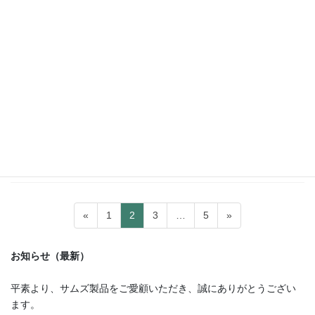
2023年12月19日
TAFF（ブレーキランプ用）
TAFF ブレーキランプリレー TAFF-
07-R
７＋７連用ブレーキランプリレー
１４連/テールランプに最適化
２６種類の点滅パターン内蔵
点滅パターン切り替え
点滅スピードを調整
DC24/DC12V対応
投
固
固
固
固
«
1
2
3
…
5
»
稿
定
定
定
定
ペ
ペ
ペ
ペ
の
お知らせ（最新）
ー
ー
ー
ー
ペ
ジ
ジ
ジ
ジ
平素より、サムズ製品をご愛顧いただき、誠にありがとうござい
ー
ます。
ジ